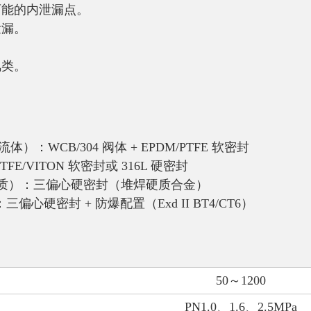
可能的内泄漏点。
泄漏。
氟类。
品流体）：
WCB/304 阀体 + EPDM/PTFE 软密封
 PTFE/VITON 软密封或 316L 硬密封
质）
：三偏心硬密封（堆焊硬质合金）
：
三偏心硬密封 + 防爆配置（Exd II BT4/CT6）
50
～
1200
PN1.0
、
1.6
、
2.5MPa