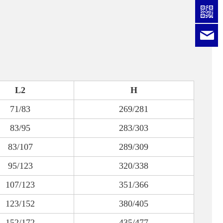
l
L2
H
71/83
269/281
83/95
283/303
83/107
289/309
95/123
320/338
107/123
351/366
123/152
380/405
152/172
435/477