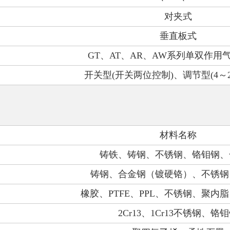
对夹式
垂直板式
GT
、
AT
、
AR
、
AW
系列单双作用
开关型
(
开关两位控制
)
、调节型
(4
～
材料名称
铸铁、铸钢、不锈钢、铬钼钢、
铸钢、合金钢（镀硬铬）、不锈钢
橡胶、
PTFE
、
PPL
、不锈钢、聚内脂
2Cr13
、
1Cr13
不锈钢、铬钼