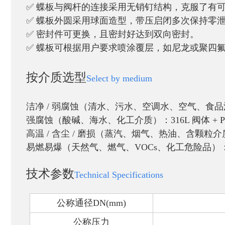
✅ 蝶板与阀杆的连接采用无销钉结构，克服了有
✅
蝶板外圆采用球面造型，带压启闭多次保持零
✅
密封件可更换，且密封好达到双向密封。
✅
蝶板可根据用户要求喷涂覆层，如尼龙或聚四
按介质选型
Select by medium
洁净 / 弱腐蚀（清水、污水、空调水、空气、食
强腐蚀（酸碱、海水、化工介质）：
316L 阀体 +
高温 / 含尘 / 磨损（蒸汽、烟气、热油、含颗粒介
易燃易爆（天然气、燃气、VOCs、化工危险品）
技术参数
Technical Specifications
公称通径
DN(mm)
公称压力