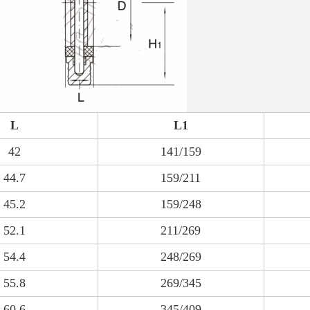
L
L1
42
141/159
44.7
159/211
45.2
159/248
52.1
211/269
54.4
248/269
55.8
269/345
60.6
345/409