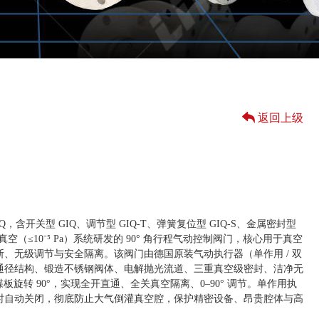
返回上级
Q，含开关型 GIQ、调节型 GIQ-T、弹簧复位型 GIQ-S、金属密封型
及超高真空（≤10⁻⁵ Pa）系统研发的 90° 角行程气动控制阀门，核心用于真空
、无级调节与安全隔离。该阀门由德国原装气动执行器（单作用 / 双
通径结构、锻造不锈钢阀体、电解抛光流道、三重真空级密封、洁净无
蝶板旋转 90°，实现全开直通、全关真空隔离、0–90° 调节。单作用执
时自动关闭，彻底防止大气倒灌真空腔，保护精密设备、昂贵腔体与高