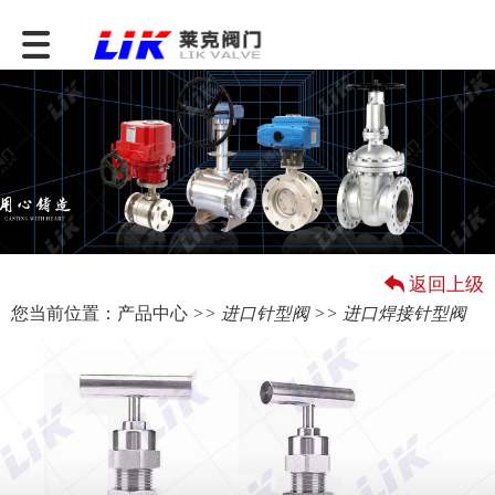
返回上级
您当前位置：
产品中心
>>
进口针型阀
>> 进口焊接针型阀