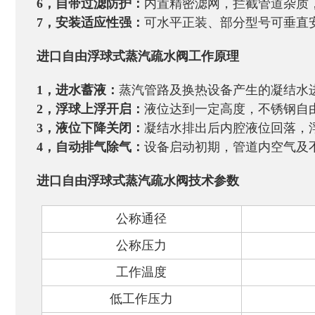
6，自带过滤防护：
内置精密滤网，拦截管道杂质
7，安装适应性强：
可水平正装、部分型号可垂直
进口自由浮球式蒸汽疏水阀
工作原理
1，进水蓄液：
蒸汽管路及换热设备产生的凝结水
2，浮球上浮开启：
液位达到一定高度，不锈钢自
3，液位下降关闭：
凝结水排出后内腔液位回落，
4，自动排气除气：
设备启动初期，管道内空气及
进口自由浮球式蒸汽疏水阀
技术
参数‌
公称通径
公称压力
工作温度
低工作压力