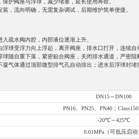
，保护阀座与浮球，减少堵塞，延长使用寿命。
安装，流向明确，无需复杂调试，后期维护简单便捷。
进入疏水阀内腔，内部液位逐渐上升。
由浮球受浮力向上浮起，离开阀座，排水口打开，连续自
浮球随自重下落，紧密贴合阀座，关闭排水通道，严密阻
不凝气体通过顶部微型排气孔自动排出；进水后浮球封堵
DN15
～
DN100
PN16
、
PN25
、
PN40
；
Class150
-20
℃～
425
℃
0.01MPa
（可低压启动