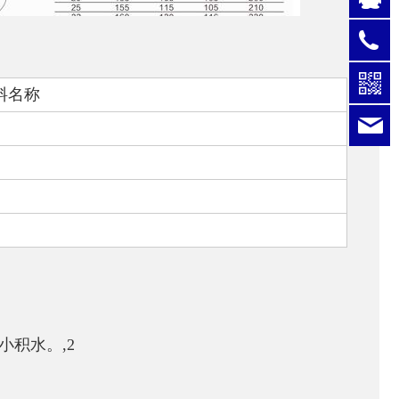
0
料名称
l
小积水。,2