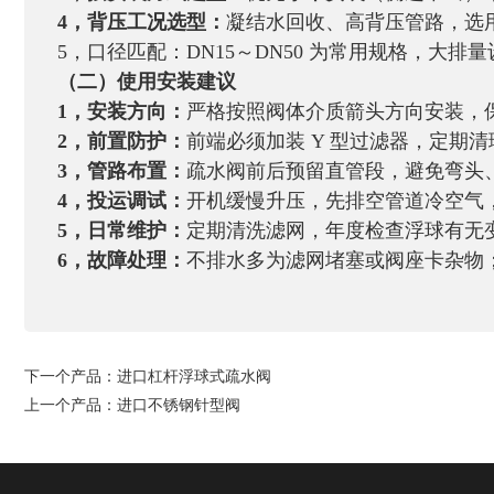
4，背压工况选型：
凝结水回收、高背压管路，选
5，口径匹配：DN15～DN50 为常用规格，大
（二）使用安装建议
1，安装方向：
严格按照阀体介质箭头方向安装，
2，前置防护：
前端必须加装 Y 型过滤器，定期
3，
管路布置：
疏水阀前后预留直管段，避免弯头
4，投运调试：
开机缓慢升压，先排空管道冷空气
5，
日常维护：
定期清洗滤网，年度检查浮球有无
6，故障处理：
不排水多为滤网堵塞或阀座卡杂物
下一个产品：
进口杠杆浮球式疏水阀
上一个产品：
进口不锈钢针型阀