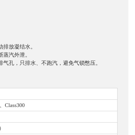
动排放凝结水。
断蒸汽外泄。
排气孔，只排水、不跑汽，避免气锁憋压。
、
Class300
）