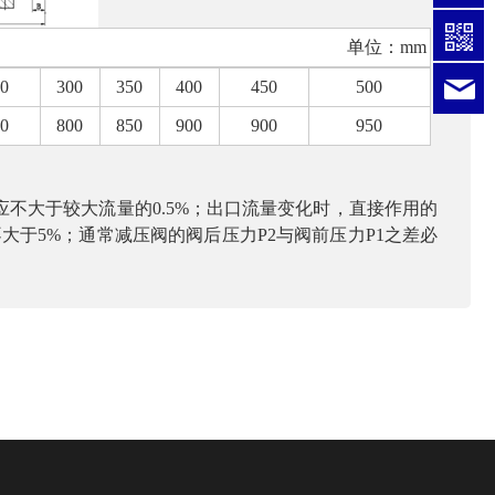
单位：
mm
0
300
350
400
450
500
l
0
800
850
900
900
950
应不大于较大流量的
0.5%
；出口流量变化时，直接作用的
不大于
5%
；通常减压阀的阀后压力
P2
与阀前压力
P1
之差必