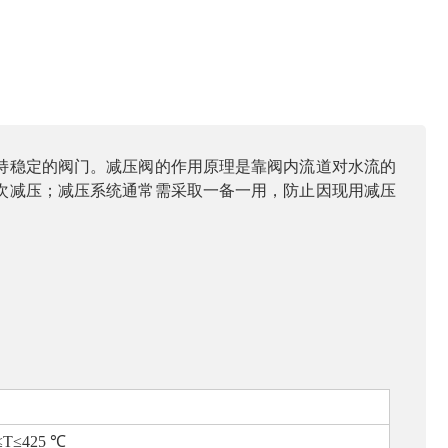
持稳定的阀门。减压阀的作用原理是靠阀内流道对水流的
次减压；减压系统通常需采取一备一用，防止因现用减压
N600mm
≤
T
≤
425
℃