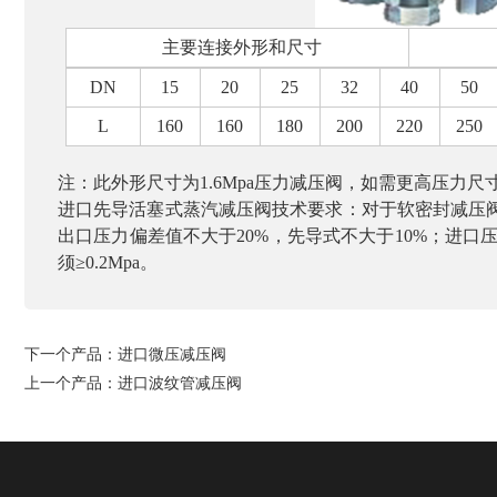
主要连接外形和尺寸
DN
15
20
25
32
40
50
L
160
160
180
200
220
250
注：此外形尺寸为
1.6Mpa
压力减压阀，如需更高压力尺
进口先导活塞式蒸汽减压阀技术要求：对于软密封减压
出口压力偏差值不大于
20%
，先导式不大于
10%
；进口
须≥
0.2Mpa
。
下一个产品：
进口微压减压阀
上一个产品：
进口波纹管减压阀