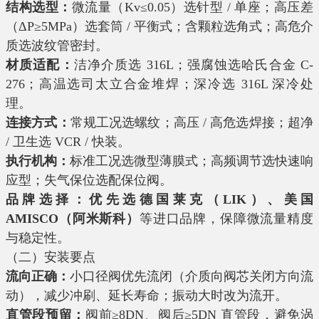
结构选型：
微流量（Kv≤0.05）选针型 / 单座；高压差
（ΔP≥5MPa）选套筒 / 平衡式；含颗粒选角式；高危介
质选波纹管密封。
材质适配：
洁净介质选 316L；强腐蚀选哈氏合金 C-
276；高温选司太立合金堆焊；深冷选 316L 深冷处
理。
连接方式：
常规工况选螺纹；高压 / 高危选焊接；超净
/ 卫生选 VCR / 快装。
执行机构：
标准工况选微型薄膜式；高频调节选快速响
应型；失气保位选配保位阀。
品牌选择：
优先选德国莱克（LIK）、
美国
AMISCO（阿米斯科）
等进口品牌，保障微流量精度
与稳定性。
（二）安装要点
流向正确：
小口径阀优先流闭（介质向阀芯关闭方向流
动），减少冲刷、延长寿命；振动大时改为流开。
直管段预留：
阀前≥8DN、阀后≥5DN 直管段，避免涡