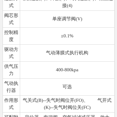
式
接
(4)
阀芯形
单座调节阀
(V)
式
控制精
±0.1%
度
驱动方
气动薄膜式执行机构
式
供气压
400-800kpa
力
气动执
可选
行器
作用形
气关式
(B)--
失气时阀位开
(FO)
、
气开式
式
(K)--
失气时阀位关
(FC)