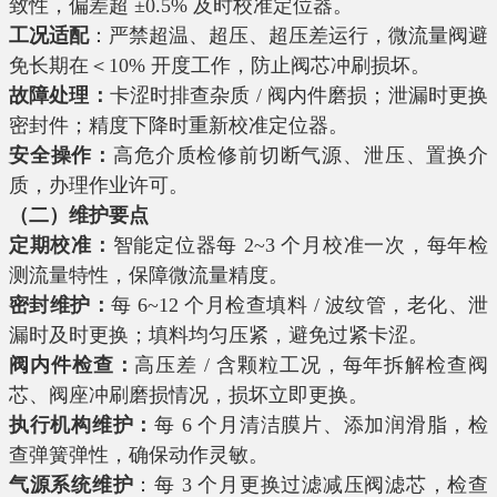
致性，偏差超 ±0.5% 及时校准定位器。
工况适配
：严禁超温、超压、超压差运行，微流量阀避
免长期在＜10% 开度工作，防止阀芯冲刷损坏。
故障处理：
卡涩时排查杂质 / 阀内件磨损；泄漏时更换
密封件；精度下降时重新校准定位器。
安全操作：
高危介质检修前切断气源、泄压、置换介
质，办理作业许可。
（二）维护要点
定期校准：
智能定位器每 2~3 个月校准一次，每年检
测流量特性，保障微流量精度。
密封维护：
每 6~12 个月检查填料 / 波纹管，老化、泄
漏时及时更换；填料均匀压紧，避免过紧卡涩。
阀内件检查：
高压差 / 含颗粒工况，每年拆解检查阀
芯、阀座冲刷磨损情况，损坏立即更换。
执行机构维护：
每 6 个月清洁膜片、添加润滑脂，检
查弹簧弹性，确保动作灵敏。
气源系统维护
：每 3 个月更换过滤减压阀滤芯，检查