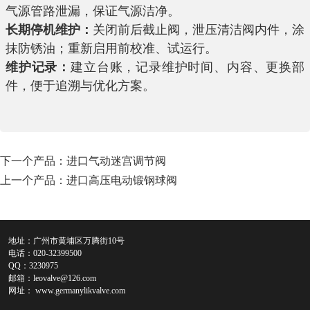
气源管路泄漏，保证气源洁净。
长期停机维护：
关闭前后截止阀，泄压清洁阀内件，涂
抹防锈油；重新启用前校准、试运行。
维护记录：
建立台账，记录维护时间、内容、更换部
件，便于追溯与优化方案。
下一个产品：
进口气动迷宫调节阀
上一个产品：
进口高压电动锻钢球阀
地址：广州市黄埔区万腾街10号
电话：020-32399500
QQ：3230975
邮箱：
leovalve@126.com
网址：
www.germanylikvalve.com