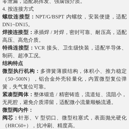
零泄漏，适配易挥发、强腐蚀介质。
4. 按连接方式
螺纹连接型：
NPT/G/BSPT 内螺纹，安装便捷，适配
DN1~DN15。
焊接连接型：
承插焊 / 对焊，密封可靠、耐压高，适配
高压、高危介质。
特殊连接型：
VCR 接头、卫生级快装，适配半导体、
制药、超净工况。
结构特点
微型执行机构：
多弹簧薄膜结构，体积小、推力稳定
（50~500N），铝合金外壳轻量化，内置微型复位弹
簧，失气复位可靠。
紧凑型阀体：
整体锻造 / 精密铸造，流道短、流阻小，
无死腔，避免介质滞留，适配微小流量顺畅流通。
微型阀内件：
阀芯：
针形、V 型切口、微型柱塞式，表面抛光硬化
（HRC60+），抗冲刷、精度高。