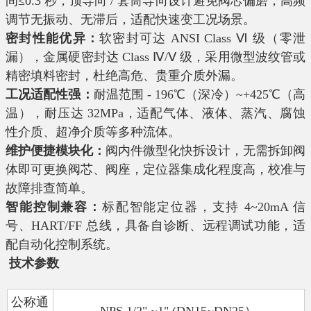
间≤0.3 秒，顶导向 / 套筒导向设计避免阀芯偏磨，高频
调节无振动、无滞后，适配快速变工况场景。
密封性能优异：
软密封可达 ANSI Class Ⅵ 级（零泄
漏），金属硬密封达 Class Ⅳ/Ⅴ 级，采用微型波纹管或
精密填料密封，杜绝高危、贵重介质外漏。
工况适配性强：
耐温范围 - 196℃（深冷）~+425℃（高
温），耐压达 32MPa，适配气体、液体、蒸汽、腐蚀
性介质、超净介质等多种流体。
维护便捷模块化：
阀内件微型化快拆设计，无需拆卸阀
体即可更换阀芯、阀座，定位器集成化程度高，校准与
故障排查简单。
智能控制兼容：
标配智能定位器，支持 4~20mA 信
号、HART/FF 总线，具备自诊断、远程调试功能，适
配自动化控制系统。
技术参数
公
称通
NPS 1/2" ~1" (DN15~DN25
）