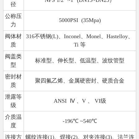
径
公称压
5000PSI (35Mpa)
力
阀体材
316
不锈钢
(L)
、
Inconel
、
Monel
、
Hastelloy
、
质
Ti
等
阀盖类
标准型、伸长型、低温型、波纹管型
型
密封材
聚四氟乙烯、金属硬密封、硬质合金
质
泄露等
ANSI
Ⅳ
、
V
、
VI
级
级
介质温
-196
℃
~540
℃
度
连接方
螺纹连接
(1)
、焊接
(2)
、对夹连接
(3)
、法兰连