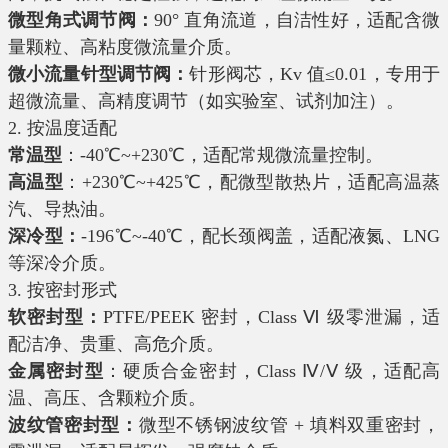
微型角式调节阀：
90° 直角流道，自洁性好，适配含微
量颗粒、高粘度微流量介质。
微小流量针型调节阀：
针形阀芯，Kv 值≤0.01，专用于
超微流量、高精度调节（如实验室、试剂加注）。
2. 按温度适配
常温型
：-40℃~+230℃，适配常规微流量控制。
高温型
：+230℃~+425℃，配微型散热片，适配高温蒸
汽、导热油。
深冷型：
-196℃~-40℃，配长颈阀盖，适配液氮、LNG
等深冷介质。
3. 按密封形式
软密封型：
PTFE/PEEK 密封，Class Ⅵ 级零泄漏，适
配洁净、贵重、高危介质。
金属密封型
：硬质合金密封，Class Ⅳ/Ⅴ 级，适配高
温、高压、含颗粒介质。
波纹管密封型：
微型不锈钢波纹管 + 填料双重密封，