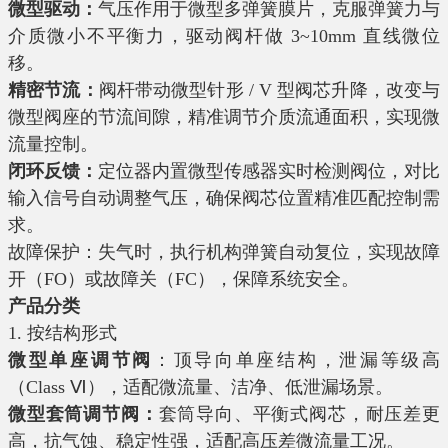
微型驱动：
气压作用于微型多弹簧膜片，克服弹簧力与
介质微小不平衡力，驱动阀杆做 3~10mm 直线微位
移。
精密节流：
阀杆带动微型针形 / V 型阀芯升降，改变与
微型阀座的节流间隙，精准调节介质流通面积，实现微
流量控制。
闭环反馈：
定位器内置微型传感器实时检测阀位，对比
输入信号自动调整气压，确保阀芯位置精准匹配控制需
求。
故障保护：失气时，执行机构弹簧自动复位，实现故障
开（FO）或故障关（FC），保障系统安全。
产品分类
1. 按结构形式
微型单座调节阀
：顶导向单座结构，泄漏等级高
（Class Ⅵ），适配微流量、洁净、低泄漏场景。
微型套筒调节阀：
套筒导向、平衡式阀芯，耐压差更
高，抗气蚀、稳定性强，适配高压差微流量工况。