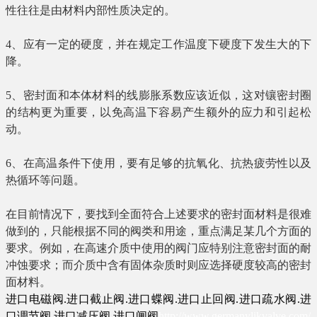
性往往是由材料内部性质决定的。
4
、应有一定的硬度，并在规定工作温度下硬度下发生大的下
降。
5
、密封面和本体材料的线膨胀系数应该近似，这对镶密封圈
的结构更为重要，以免高温下容易产生额外的应力和引起松
动。
6
、在高温条件下使用，要有足够的抗氧化、抗热疲劳性以及
热循环等问题。
在目前情况下，要找到全面符合上述要求的密封面材料是很难
做到的，只能根据不同的阀类和用途，重点满足某几个方面的
要求。例如，在高速介质中使用的阀门应特别注意密封面的耐
冲蚀要求；而介质中含有固体杂质时则应选择硬度较高的密封
面材料。
进口电磁阀
.
进口截止阀
.
进口蝶阀
.
进口止回阀
.
进口疏水阀
.
进
口调节阀
.
进口减压阀
.
进口闸阀
http://www.ge
rmanylikvalve.com/