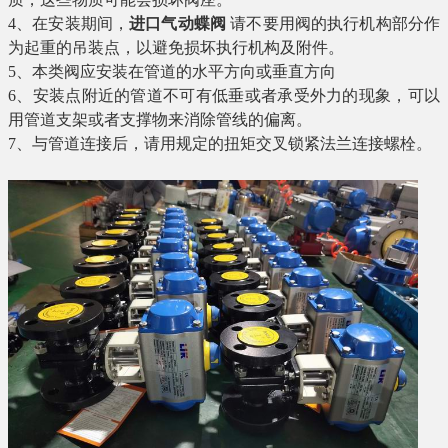
4
、在安装期间，
进口气动蝶阀
请不要用阀的执行机构部分作
为起重的吊装点，以避免损坏执行机构及附件。
5
、本类阀应安装在管道的水平方向或垂直方向
6
、安装点附近的管道不可有低垂或者承受外力的现象，可以
用管道支架或者支撑物来消除管线的偏离。
7
、与管道连接后，请用规定的扭矩交叉锁紧法兰连接螺栓。