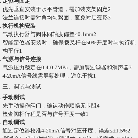
定位与固定
优先垂直安装于水平管道，需加装支架固定‌
2
法兰连接时需对角均匀紧固，避免衬层变形‌
3
执行机构安装
气动执行器与阀体同轴度偏差≤0.1mm‌
2
智能定位器安装时，确保拨叉杆在50%开度时与执行机
构平行‌
1
气源与信号连接
气源压力稳定在0.4-0.7MPa，需加装过滤器和消声器‌
3
4-20mA信号线需屏蔽处理，避免干扰‌
1
三、调试与测试
手动测试
先手动操作阀门，确认动作顺畅无卡阻‌
4
检查阀杆行程是否与信号开度一致‌
1
自动调试
通过定位器校准4-20mA信号对应开度，误差≤±1.5%‌
2