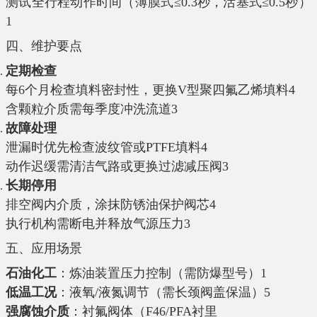
测试全行程动作时间（薄膜式≤0.3秒，活塞式≤0.5秒）‌
1
四、维护要点
定期检查
每6个月检查填料密封性，更换V型聚四氟乙烯填料‌
4
含颗粒介质需每季度冲洗流道‌
3
故障处理
泄漏时优先检查波纹管或PTFE填料‌
4
动作迟缓需清洁气路或更换过滤减压阀‌
3
长期停用
排空阀内介质，涂抹防锈油保护阀芯‌
4
执行机构需断电并释放气源压力‌
3
五、应用场景
石油化工
‌：炼油装置压力控制（需防爆型号）‌
1
低温工况
‌：液氧/液氮调节（需长颈阀盖保温）‌
5
强腐蚀介质
‌：衬氟阀体（F46/PFA衬里