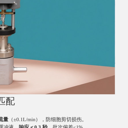
匹配
流量
（±0.1L/min），防细胞剪切损伤。
碱缓冲液，
响应＜0.3 秒
，批次偏差≤1%。