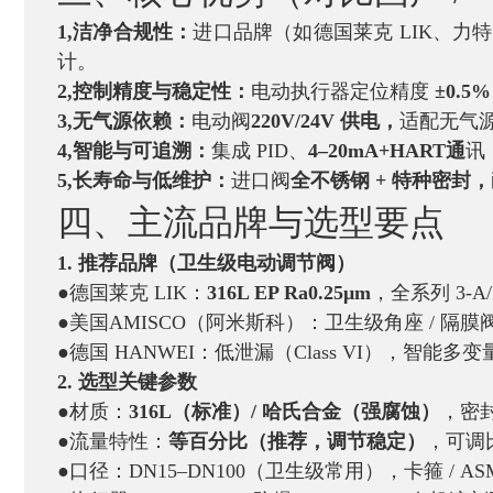
1,洁净合规性：
进口品牌（如德国莱克 LIK、力特 
计。
2,控制精度与稳定性：
电动执行器定位精度
±0.5
3,无气源依赖：
电动阀
220V/24V 供电，
适配无气源
4,智能与可追溯：
集成 PID、
4–20mA+HART通
讯
5,长寿命与低维护：
进口阀
全不锈钢 + 特种密封，
四、主流品牌与选型要点
1. 推荐品牌（卫生级电动调节阀）
●德国莱克 LIK：
316L EP Ra0.25μm
，全系列 3-A/
●美国AMISCO（阿米斯科）：卫生级角座 / 隔膜
●德国 HANWEI：低泄漏（Class VI），智能多
2. 选型关键参数
●材质：
316L（标准）/ 哈氏合金（强腐蚀）
，密封
●流量特性：
等百分比（推荐，调节稳定）
，可调比
●口径：DN15–DN100（卫生级常用），卡箍 / ASM