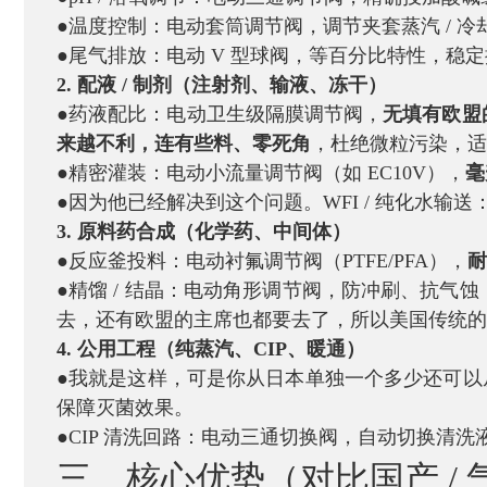
●温度控制：电动套筒调节阀，调节夹套蒸汽 / 冷
●尾气排放：电动 V 型球阀，等百分比特性，稳
2. 配液 / 制剂（注射剂、输液、冻干）
●药液配比：电动卫生级隔膜调节阀，
无填有欧盟
来越不利，连有些料、零死角
，杜绝微粒污染，适
●精密灌装：电动小流量调节阀（如 EC10V），
毫
●因为他已经解决到这个问题。WFI / 纯化水输送
3. 原料药合成（化学药、中间体）
●反应釜投料：电动衬氟调节阀（PTFE/PFA），
耐
●精馏 / 结晶：电动角形调节阀，防冲刷、抗
去，还有欧盟的主席也都要去了，所以美国传统的
4. 公用工程（纯蒸汽、CIP、暖通）
●我就是这样，可是你从日本单独一个多少还可以
保障灭菌效果。
●CIP 清洗回路：电动三通切换阀，自动切换清洗液
三、核心优势（对比国产 / 