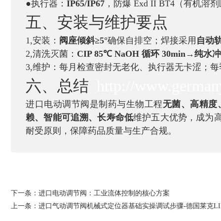
●执行器：
IP65/IP67
，防爆 Exd II BT4（有机溶
五、安装与维护要点
1,安装：
阀座倾斜≥5°
确保自排空；焊接采用
自动
2,清洗灭菌：
CIP 85℃ NaOH
循环 30min→纯水冲洗
3,维护：每月检查密封无老化、执行器无卡涩；每季
六、总结
http://www.germany
进口电动调节阀是制药与生物工程
无菌、高精度
赖、智能可追溯、长寿命低
维护五大优势，成为高
耐受原则，保障药品质量与生产合规。
下一条：
进口电动调节阀：工业流体控制的核心方案
上一条：
进口气动调节阀机械式定位器基础实操调试步骤-德国莱克LI