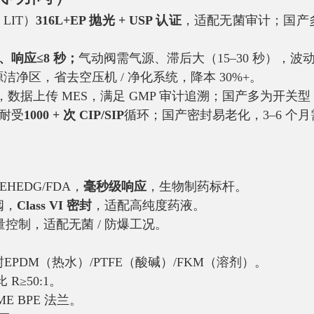
LIT）
316L+EP 抛光 + USP 认证
，适配无菌审计；国产多为
%、响应≤8 秒；
气动阀需气源、滞后大（15–30 秒），波
洁净区，省去空压机 / 净化系统，降本 30%+。
，数据上传 MES，满足 GMP 审计追溯；国产多为开关
耐受
1000 + 次 CIP/SIP
循环；国产密封易老化，3–6 个
EHEDG/FDA，
毫秒级响应
，生物制药标杆。
阀，
Class VI 密封
，适配高纯度药液。
变量控制，适配无菌 / 防爆工况。
EPDM（热水）/PTFE（酸碱）/FKM（溶剂）。
 R≥50:1。
E BPE 法兰。