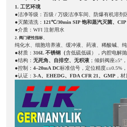
1. 工艺环境
●洁净等级：百级 / 万级洁净车间、防爆有机溶
●灭菌清洗：
121℃/30min SIP 饱和蒸汽灭菌、C
●介质：WFI 注射用水
、
2. 阀门硬性指标
纯化水、细胞培养液、缓冲液、药液、稀酸碱、纯蒸
●材质：
316L 不锈钢（
含低硫低碳），内腔电解抛
●结构：
无死角、自排空、无积液
；倾斜阀座≥5°
●控制：
4–20mA DC
标准信号，定位精度≤±0.5%，
●认证：
3-A、EHEDG、
FDA CFR 21、GMP
，材质