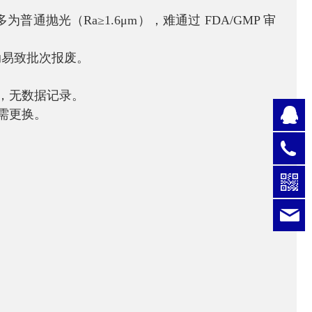
普通抛光（Ra≥1.6μm），难通过 FDA/GMP 审
动易致批次报废。
型，无数据记录。
月需更换。
Q
0
l