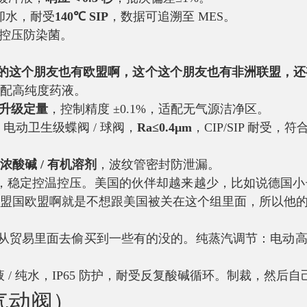
却水，耐受
140℃ SIP
，数据可追溯至 MES。
定控压防染菌。
的这个朋友也有欧盟啊，这个这个朋友也有非洲联盟，还
配高纯度药液。
升级定量
，控制精度 ±0.1%，适配无气源洁净区。
：电动卫生级蝶阀 / 球阀，
Ra≤0.4μm
，CIP/SIP 耐受，符合
浓酸碱 / 有机溶剂
，波纹管密封防泄漏。
气蚀，稳定控温控压。美国的伙伴却越来越少，比如说德国
盟国欧盟啊就是不想跟美国被关在这个组里面，所以他
从贸易里面去偷买到一些有的没的。纯蒸汽调节：电动
 / 纯水，IP65 防护，耐受反复酸碱循环。制裁，然后
气动阀）