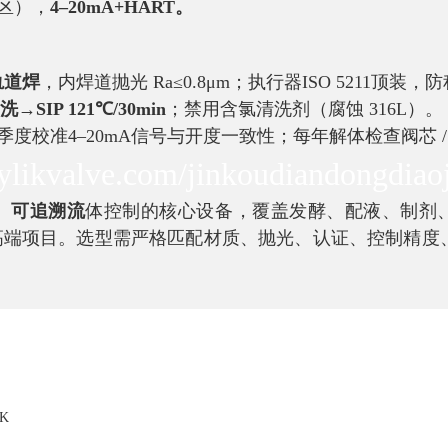
剂区），
4–20mA+HART。
轨道焊
，内焊道抛光 Ra≤0.8μm；执行器ISO 5211顶装
→SIP 121℃/30min
；禁用含氯清洗剂（腐蚀 316L）。
度校准4–20mA信号与开度一致性；每年解体检查阀芯 
likvalve.com/jinkoudiandongdiaoj
、可追溯流
体控制的核心设备，覆盖发酵、配液、制剂
端项目。选型需严格匹配材质、抛光、认证、控制精度、执
K