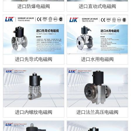
进口防爆电磁阀
进口直动式电磁阀
进口先导式电磁阀
进口水用电磁阀
进口内螺纹电磁阀
进口法兰高压电磁阀