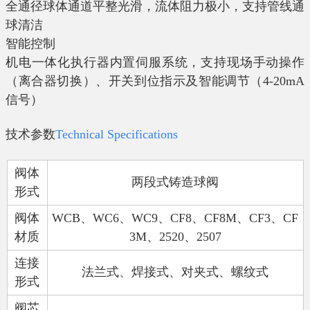
全通径球体通道平整光滑，流体阻力极小，支持管线通
球清洁
智能控制
机电一体化执行器内置伺服系统，支持现场手动操作
（离合器切换）、开关到位指示及智能调节（
4-20mA
信号）
技术参数
Technical Specifications
阀体
两段式铸造球阀
形式
阀体
WCB
、
WC6
、
WC9
、
CF8
、
CF8M
、
CF3
、
CF
材质
3M
、
2520
、
2507
连接
法兰式、焊接式、对夹式、螺纹式
形式
阀芯