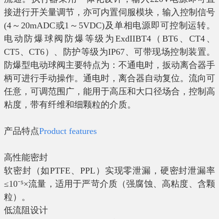
接进行开关量调节，亦可内置伺服模块，输入控制信号
(4
～
20mADC
或
1
～
5VDC)
及单相电源即可控制运转。
电动防爆球阀防爆等级为
ExdIIBT4
（
BT6
、
CT4
、
CT5
、
CT6
）、防护等级为
IP67
、可带现场控制装置。
防爆型电动球阀主要特点为：不通电时，扳动离合器手
柄可进行手动操作。通电时，离合器自动复位。流向可
任意，可调范围广，能用于高压和大口径场合，控制高
粘度，带有纤维和细颗粒的介质。
产品特点
Product features
高性能密封
软密封（如
PTFE
、
PPL
）实现零泄漏，硬密封泄漏率
≤
10
⁻⁵
×
流量，适用于严苛介质（强腐蚀、高粘度、含颗
粒）。
低流阻设计