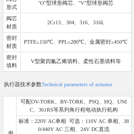
"O"
型球形阀芯、
"V"
型球形阀芯
形式
阀芯
2Cr13
、
304
、
316
、
316L
材质
密封
PTFE≤150
℃
、
PPL≤280
℃
、金属密封
≤450
℃
材质
密封
V
型聚四氟乙烯填料、柔性石墨填料等
填料
执行器技术参数
Technical parameters of actuator
可配
OV-TORK
、
BV-TORK
、
PSQ
、
HQ
、
UNI
C
、
361RS
等系列角行程电动执行机构
标准：
220V AC
单相
可选：
110V AC
单相、
38
0/440V AC
三相、
24V DC
直流
电