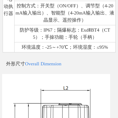
控制方式：开关型（
ON/OFF
）、调节型（
4-20
动执
mA
输入输出）、智能型（
4-20mA
输入输出、液
行器
晶显示、遥控操作）
防护等级：
IP67
；隔爆标志：
Exd
Ⅱ
BT4
（
CT
5
）；手操功能：手轮（手柄）
环境温度：
-25
～
+70
℃
；环境湿度：
≤95%
外形尺寸
Overall Dimension