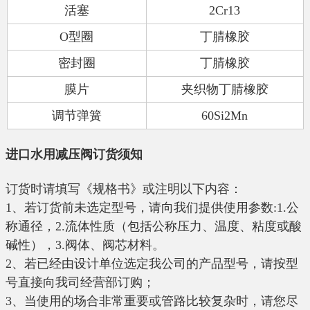
活塞
2Cr13
O
型圈
丁腈橡胶
密封圈
丁腈橡胶
膜片
夹织物丁腈橡胶
调节弹簧
60Si2Mn
进口水用减压阀订货须知
订货时请填写《规格书》或注明以下内容：
1
、若订货前未选定型号，请向我们提供使用参数
:1.
公
称通径，
2.
流体性质（包括公称压力、温度、粘度或酸
碱性），
3.
阀体、阀芯材料。
2
、若已经由设计单位选定我公司的产品型号，请按型
号直接向我司经营部订购；
3
、当使用的场合非常重要或管路比较复杂时，请您尽