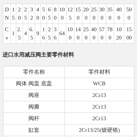
D
1
2
2
3
4
5
6
8
10
12
15
20
25
30
35
40
50
N
5
0
5
2
0
0
5
0
0
5
0
0
0
0
0
0
0
C
2.
6.
1
2
3
10
14
25
40
57
78
10
15
1
4
9
64
v
5
5
6
5
6
0
0
0
0
0
0
20
00
进口水用减压阀主要零件材料
零件名称
零件材料
阀体
阀盖
底盖
WCB
阀座
2Cr13
阀瓣
2Cr13
阀杆
2Cr13
缸套
2Cr13/25(
镀硬铬
)