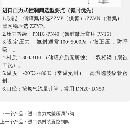
进口自力式控制阀
选型要点（氮封优先）
1.功能：储罐氮封选ZZVP（供氮）/ZZVN（泄氮）；
管网稳压选 ZZYP。
2.压力等级：PN16~PN40（氮封微压常用 PN16）。
3.设定压力：氮封通常100~5000Pa（微正压，防呼
吸）。
4.材质：304/316L（储罐介质无腐蚀）；双相钢（腐蚀
工况）。
5.温度：-20℃~+80℃（常温氮封）；高温选波纹管密
封。
6.口径：按氮气流量计算，常用 DN20~DN50。
下一个产品：
进口自力式差压调节阀
上一个产品：
进口氮封装置控制阀