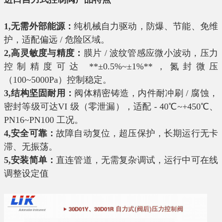
1,无需外部能源：
纯机械自力驱动，防爆、节能、免维
护，适配偏远 / 危险区域。
2,高灵敏度与精度：
膜片 / 波纹管感应微小波动，压力
控制精度可达 **±0.5%~±1%**，氮封微压
（100~5000Pa）控制稳定。
3,结构坚固耐用：
阀体精密铸造，内件耐冲刷 / 腐蚀，
密封等级可达VI 级（零泄漏），适配 - 40℃~+450℃、
PN16~PN100 工况。
4,安全可靠：
故障自动复位，超压保护，长期运行无卡
滞、无振荡。
5,
安装简单：
直连管道，无需复杂调试，运行中可在线
调整设定值