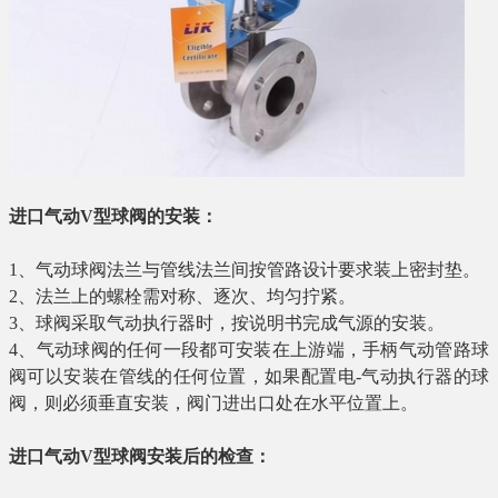
进口气动
V
型球阀的安装：
1
、气动球阀法兰与管线法兰间按管路设计要求装上密封垫。
2
、法兰上的螺栓需对称、逐次、均匀拧紧。
3
、球阀采取气动执行器时，按说明书完成气源的安装。
4
、气动球阀的任何一段都可安装在上游端，手柄气动管路球
阀可以安装在管线的任何位置，如果配置电
-
气动执行器的球
阀，则必须垂直安装，阀门进出口处在水平位置上。
进口气动
V
型球阀安装后的检查：