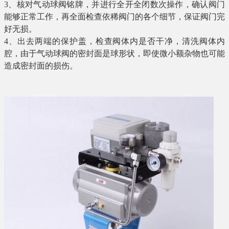
3
、核对气动球阀铭牌，并进行全开全闭数次操作，确认阀门
能够正常工作，再全面检查依稀阀门的各个细节，保证阀门完
好无损。
4
、出去两端的保护盖，检查阀体内是否干净，清洗阀体内
腔，由于气动球阀的密封面是球形状，即使微小额杂物也可能
造成密封面的损伤。