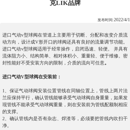
克LIK品牌
2022/4/1
发布时间:
进口气动
v
型球阀在管道上主要用于切断、分配和改变介质流
动方向，设计成
V
形开口的球阀还具有良好的流量调节功能。
进口气动
v
型球阀适用于经常操作，启闭迅速、轻便。 并具有
流体阻力小、结构简单、相对体积小、重量轻、便于维修。密
封性能好不受安装方向的限制，介质的流向可任意
。
进口气动
V
型球阀在安装前：
1
、保证气动球阀安装位置管线在同轴位置上，管线上两片法
兰应保持平行，确认管线能够承受气动球阀自身重量，如果发
现管线不能承受气动球阀重量，则在安装前为管线配额制相应
的支撑。
2
、确认管线内是否有杂志、焊渣等，必须要把管线内吹扫干
净。