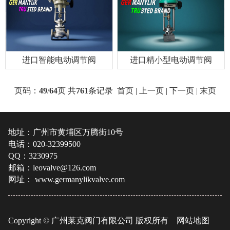
进口智能电动调节阀
进口精小型电动调节阀
页码：
49
/
64
页 共
761
条记录
首页
|
上一页
|
下一页
|
末页
地址：广州市黄埔区万腾街10号
电话：020-32399500
QQ：3230975
邮箱：
leovalve@126.com
网址：
www.germanylikvalve.com
Copyright © 广州莱克阀门有限公司 版权所有
网站地图