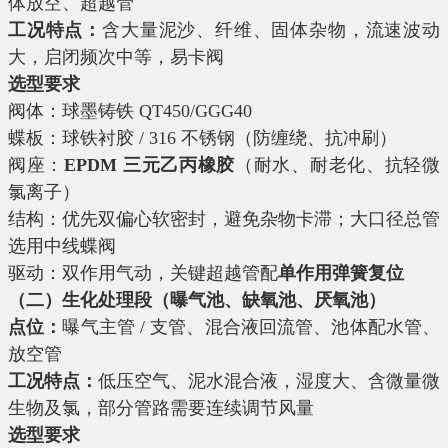
体放空、超越管
工况特点：
含大量泥沙、纤维、固体杂物，流速波动
大，启闭频次中等，易卡阀
选型要求
阀体：球墨铸铁 QT450/GGG40
蝶板：球铁衬胶 / 316 不锈钢（防缠绕、抗冲刷）
阀座：
EPDM 三元乙丙橡胶
（耐水、耐老化、抗轻微
氯离子）
结构：优先双偏心软密封，避免杂物卡滞；大口径总管
选用中线蝶阀
驱动：双作用气动，关键超越管配
单作用弹簧复位
（二）生化处理段（曝气池、缺氧池、厌氧池）
点位：
曝气主管 / 支管、混合液回流管、池体配水管、
放空管
工况特点：
低压空气、泥水混合液，湿度大、含微量微
生物及氯，部分管路需要连续调节风量
选型要求