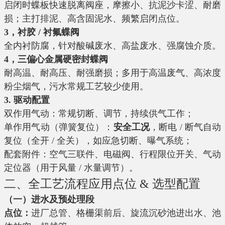
启闭时蝶板快速脱离阀座，摩擦小、抗泥沙卡涩、耐磨
损；主打排泥、高含固泥水、频繁启闭点位。
3，衬胶 / 衬氟蝶阀
全内衬防腐，针对酸碱废水、高盐废水、强腐蚀介质。
4，三偏心金属硬密封蝶阀
耐高温、耐高压、耐强磨损；多用于高温废气、高浓度
粉尘烟气，污水常规工艺较少使用。
3. 驱动配置
双作用气动：常规切断、调节，持续供气工作；
单作用气动（弹簧复位）：
安全工况
，断电 / 断气自动
复位（全开 / 全关），如应急切断、曝气系统；
配套附件：空气三联件、电磁阀、行程限位开关、气动
定位器（用于风量 / 水量调节）。
二、全工艺流程应用点位 & 选型配置
（一）进水及预处理段
点位：
进厂总管、格栅渠前后、旋流沉砂池进出水、池