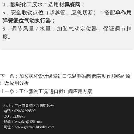
4，酸碱化工废水：选用
衬氟蝶阀
；
5，安全联锁点位（超越管、应急切断）：搭配
单作用
弹簧复位气动执行器；
6，调节风量 / 水量：加装气动定位器，保证调节精
度。
下一条：
加长阀杆设计保障进口低温电磁阀 阀芯动作顺畅的原
理及应用分析
上一条：
工业蒸汽工况 进口截止阀应用方案
地址：广州市黄埔区万腾街10号
电话：020-32399500
QQ：3230975
邮箱：
leovalve@126.com
网址：
www.germanylikvalve.com