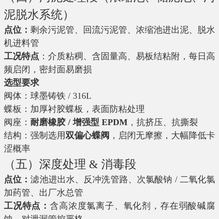
泥脱水系统）
点位：
剩余污泥管、回流污泥管、浓缩池进出泥、脱水
机进料管
工况特点
：介质粘稠、含固量高、易板结粘附，每日高
频启闭，密封面易磨损
选型要求
阀体：球墨铸铁 / 316L
蝶板：加厚衬胶蝶板，表面防粘处理
阀座：
耐磨橡胶 / 增强型 EPDM
，抗挤压、抗撕裂
结构：强制选用
双偏心蝶阀
，启闭无摩擦，大幅降低卡
涩概率
（五）深度处理 & 消毒段
点位：
滤池进出水、反冲洗管路、次氯酸钠 / 二氧化氯
加药管、出厂水总管
工况特点：
含高浓度氯离子、氧化剂，存在弱酸碱腐