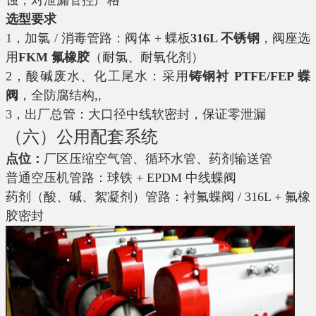
蚀，对泄漏管控严格
选型要求
1，加氯 / 消毒管路：阀体 + 蝶板
316L 不锈钢
，阀座选
用
FKM 氟橡胶
（耐氯、耐氧化剂）
2，酸碱废水、化工尾水：采用
铸钢衬 PTFE/FEP 蝶
阀
，全防腐结构,,
3，出厂总管：大口径中线软密封，保证零泄漏
（六）公用配套系统
点位：
厂区压缩空气管、循环水管、药剂输送管
普通空压机管路：球铁 + EPDM 中线蝶阀
药剂（酸、碱、絮凝剂）管路：衬氟蝶阀 / 316L + 氟橡
胶密封