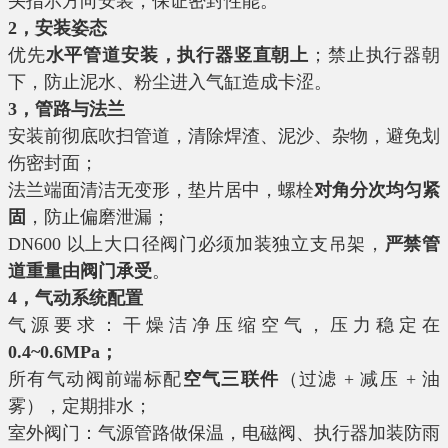
头指示方向安装，保证密封性能。
2，安装姿态
优先
水平管道安装，执行器竖直朝上
；禁止执行器朝
下，防止泥水、粉尘进入气缸造成卡涩。
3，管路与法兰
安装前彻底吹扫管道，清除焊渣、泥沙、杂物，避免划
伤密封面；
法兰端面清洁无变形，垫片居中，螺栓
对角分次均匀紧
固
，防止偏磨泄漏；
DN600 以上大口径阀门必须加装独立支吊架，
严禁管
道重量由阀门承受
。
4，气动系统配置
气源要求：干燥洁净压缩空气，压力稳定在
0.4~0.6MPa；
所有气动阀前端标配
空气三联件
（过滤 + 减压 + 油
雾），定期排水；
室外阀门：气源管路做保温，电磁阀、执行器加装防雨