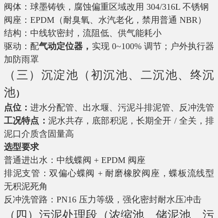
阀体：球墨铸铁，腐蚀偏重区域改用 304/316L 不锈钢
阀座：EPDM（耐臭氧、水汽老化，禁用普通 NBR）
结构：中线软密封，流阻低、供气能耗小
驱动：配
气动定位器，
实现 0~100% 调节；户外执行器
加防雨罩
（三）沉淀池（初沉池、二沉池、终沉
池
）
点位：
进水分配管、出水堰、污泥斗排泥管、反冲洗管
工况特点：
泥水共存，底部积泥，长期全开 / 全关，排
泥口介质含固量高
选型要求
普通进出水：中线蝶阀 + EPDM 阀座
排泥支管：双偏心蝶阀 + 耐磨橡胶阀座，蝶板流线型
无积泥死角
反冲洗管路：PN16 压力等级，强化密封耐水压冲击
（四）污泥处理段（浓缩池、储泥池、污