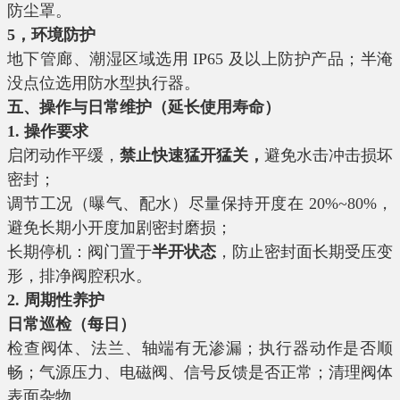
防尘罩。
5，环境防护
地下管廊、潮湿区域选用 IP65 及以上防护产品；半淹
没点位选用防水型执行器。
五、操作与日常维护（延长使用寿命）
1. 操作要求
启闭动作平缓，
禁
止快速猛开猛关
，
避免水击冲击损坏
密封；
调节工况（曝气、配水）尽量保持开度在 20%~80%，
避免长期小开度加剧密封磨损；
长期停机：阀门置于
半开状态
，防止密封面长期受压变
形，排净阀腔积水。
2. 周期性养护
日常巡检（每日）
检查阀体、法兰、轴端有无渗漏；执行器动作是否顺
畅；气源压力、电磁阀、信号反馈是否正常；清理阀体
表面杂物。